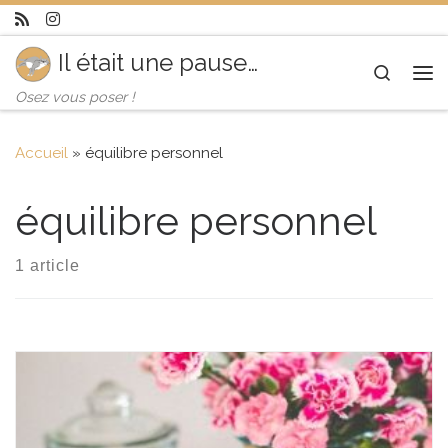
Skip to content
Il était une pause…
Search
Me
Osez vous poser !
Accueil
»
équilibre personnel
équilibre personnel
1 article