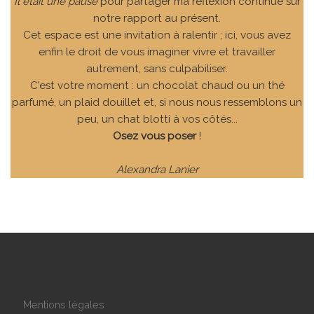
Il était une pause
pour partager ma réflexion continue sur
notre rapport au présent.
Cet espace est une invitation à ralentir ; ici, vous avez
enfin le droit de vous imaginer vivre et travailler
autrement, sans culpabiliser.
C'est votre moment : un chocolat chaud ou un thé
parfumé, un plaid douillet et, si nous nous ressemblons un
peu, un chat blotti à vos côtés...
Osez vous poser
!
Alexandra Lanier
Mentions légales