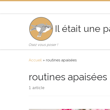
Skip to content
Il était une 
Osez vous poser !
Accueil
»
routines apaisées
routines apaisées
1 article